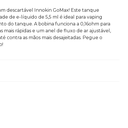
hm descartável Innokin GoMax!
Este tanque
ade de e-líquido de 5,5 ml é ideal para vaping
nto do tanque.
A bobina funciona a 0,16ohm para
ais rápidas e um anel de fluxo de ar ajustável,
até contra as mãos mais desajeitadas.
Pegue o
o!