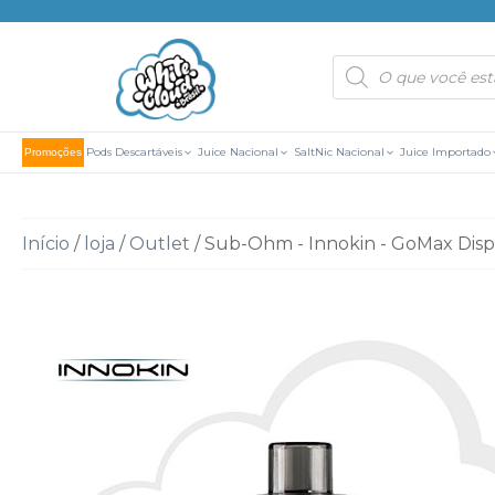
Pesquisar
produtos
Pods Descartáveis
Juice Nacional
SaltNic Nacional
Juice Importado
Promoções
Início
/
loja
/
Outlet
/ Sub-Ohm - Innokin - GoMax Dis