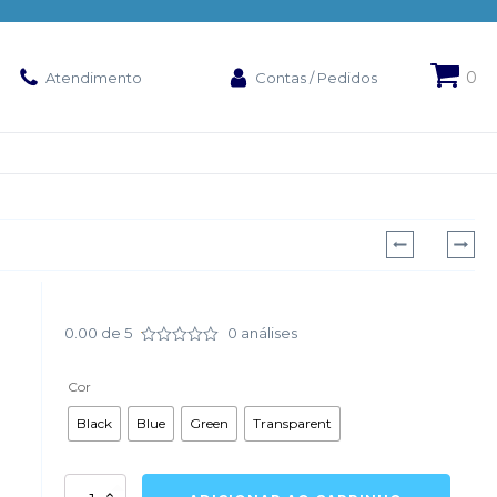
Atendimento
Contas / Pedidos
0.00
de 5
0
análises
Avaliação
0.01
de
Cor
5
Black
Blue
Green
Transparent
Sub-