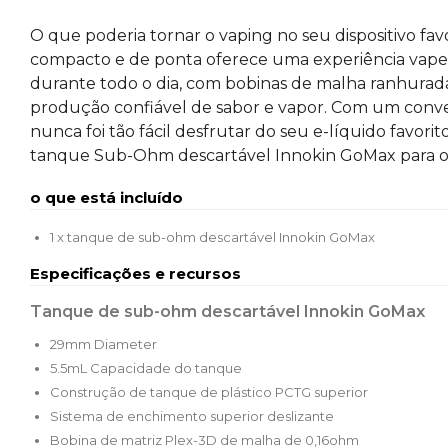
O que poderia tornar o vaping no seu dispositivo fa
compacto e de ponta oferece uma experiência vape 
durante todo o dia, com bobinas de malha ranhur
produção confiável de sabor e vapor.
Com um conveni
nunca foi tão fácil desfrutar do seu e-líquido favorit
tanque Sub-Ohm descartável Innokin GoMax para o se
o que está incluído
1 x tanque de sub-ohm descartável Innokin GoMax
Especificações e recursos
Tanque de sub-ohm descartável Innokin GoMax
29mm Diameter
5.5mL Capacidade do tanque
Construção de tanque de plástico PCTG superior
Sistema de enchimento superior deslizante
Bobina de matriz Plex-3D de malha de 0,16ohm