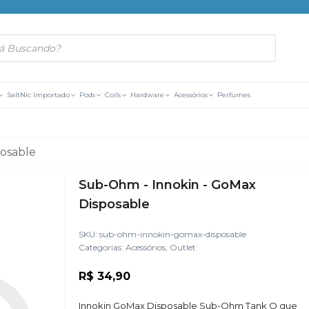
SaltNic Importado
Pods
Coils
Hardware
Acessórios
Perfumes
posable
Sub-Ohm - Innokin - GoMax
Disposable
SKU:
sub-ohm-innokin-gomax-disposable
Categorias:
Acessórios
,
Outlet
R$
34,90
Innokin GoMax Disposable Sub-Ohm Tank O que