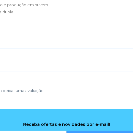
ção e produção em nuvem
a dupla
 deixar uma avaliação.
Receba ofertas e novidades por e-mail!