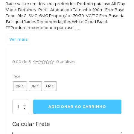
Juice vai ser um dos seus preferidos! Perfeito para uso All-Day
Vape. Detalhes: Perfil: Atabacado Tamanho :100ml FreeBase
Teor : 0MG, 3MG, 6MG Proporção : 70/30 VG/PG FreeBase da
Br Liquid Juices Recomendações White Cloud Brasil:
***Produto recomendado para uso […]
Ver mais
0.00
de 5
0
análises
Avaliação
0.01
de
Teor
5
0MG
3MG
6MG
Juice
ADICIONAR AO CARRINHO
-
Br
Liquid
Calcular Frete
-
Havanna