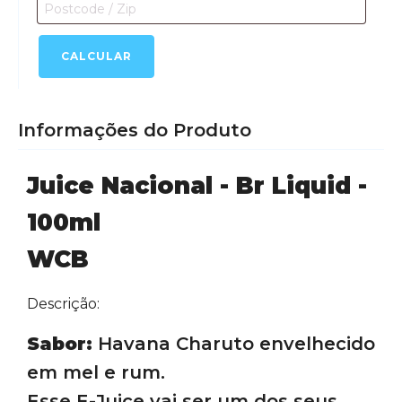
-
100ml
quantidade
CALCULAR
Informações do Produto
Juice Nacional - Br Liquid -
100ml
WCB
Descrição:
Sabor:
Havana Charuto envelhecido
em mel e rum.
Esse E-Juice vai ser um dos seus