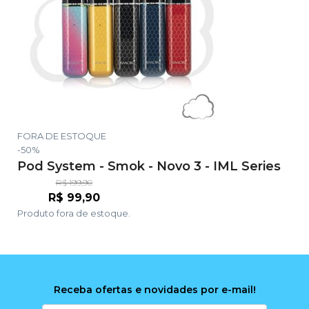
FORA DE ESTOQUE
-50%
Pod System - Smok - Novo 3 - IML Series
R$
199,90
O
O
R$
99,90
Produto fora de estoque.
preço
preço
original
atual
era:
é:
R$ 199,90.
R$ 99,90.
Receba ofertas e novidades por e-mail!