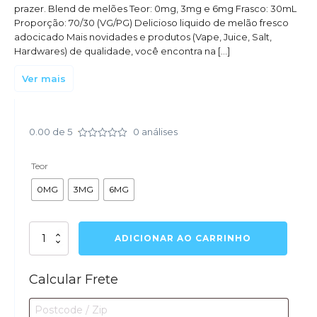
prazer. Blend de melões Teor: 0mg, 3mg e 6mg Frasco: 30mL
Proporção: 70/30 (VG/PG) Delicioso liquido de melão fresco
adocicado Mais novidades e produtos (Vape, Juice, Salt,
Hardwares) de qualidade, você encontra na […]
Ver mais
0.00
de 5
0
análises
Avaliação
0.01
de
Teor
5
0MG
3MG
6MG
Juice
ADICIONAR AO CARRINHO
-
Daddy's
Juices
Calcular Frete
-
Melons
&amp